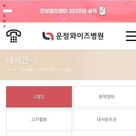
내과센터
Home > 내과센터 > 성인병 클리닉 > 고혈압
고혈압
동맥경화
고지혈증
대사증후군