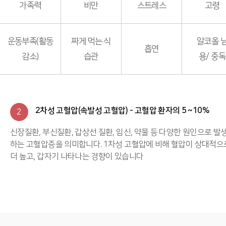
가족력
비만
스트레스
고령
운동부족(활동
짜게 먹는 식
알코올 
흡연
감소)
습관
용/ 중독
2차성 고혈압(속발성 고혈압) - 고혈압 환자의 5 ~10%
2
신장질환, 부신질환, 갑상선 질환, 임신, 약물 등 다양한 원인으로 발
하는 고혈압증을 의미합니다. 1차성 고혈압에 비해 혈압이 상대적으
더 높고, 갑자기 나타나는 경향이 있습니다