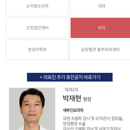
소아청소년과
내과
건강검진센터
외과
영상의학과
심장혈관 흉부외과센터