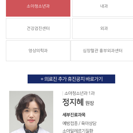
소아청소년과
내과
건강검진센터
외과
영상의학과
심장혈관 흉부외과센터