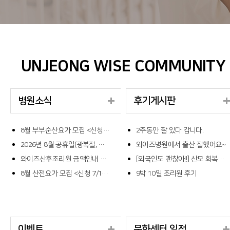
UNJEONG WISE COMMUNITY
병원소식
후기게시판
8월 부부순산요가 모집 <신청 8/5~8/19>
2주동안 잘 있다 갑니다.
2026년 8월 공휴일(광복절, 대체공휴일) 진료안내 <~8/17>
와이즈병원에서 출산 잘했어요~
와이즈산후조리원 금액안내 <5/18~>
[외국인도 괜찮아!!] 산모 회복부터 신생아 케어까지 완벽했던 산후조리원 이용기
8월 산전요가 모집 <신청 7/10~7/24>
9박 10일 조리원 후기
이벤트
문화센터 일정