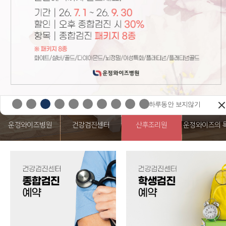
하루동안 보지 않기
하루동안 보지 않기
닫기
닫기
하루동안 보지않기
운정와이즈병원
건강검진센터
산후조리원
운정와이즈의 