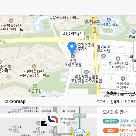
운정와이즈병원
로드뷰
길찾기
지도 크게