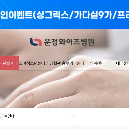
추·관절센터
소아청소년센터
심장혈관 흉부외과센터
외과센터
내과센
급여안내