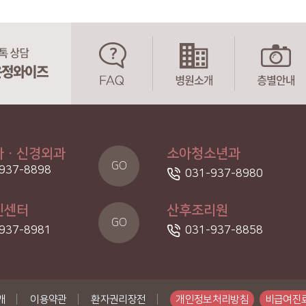
과ㆍ신경외과
소아청소년과
GO
937-8898
031-937-8980
진센터
산후조리원
GO
937-8981
031-937-8858
|
|
|
개
이용약관
환자권리장전
개인정보처리방침
비급여진