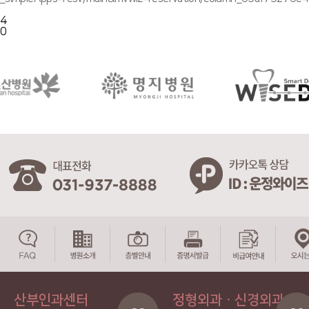
4
0
산부인과센터
정형외과ㆍ신경외과